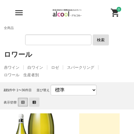
0
全商品
検索
ロワール
赤ワイン
白ワイン
ロゼ
スパークリング
ロワール 生産者別
221
件中 1〜36件目
並び替え
表示切替