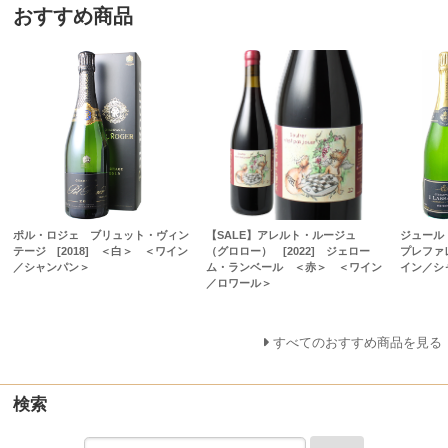
おすすめ商品
ポル・ロジェ ブリュット・ヴィン
【SALE】アレルト・ルージュ
ジュール
テージ [2018] ＜白＞ ＜ワイン
（グロロー） [2022] ジェロー
プレファ
／シャンパン＞
ム・ランベール ＜赤＞ ＜ワイン
イン／シ
／ロワール＞
すべてのおすすめ商品を見る
検索