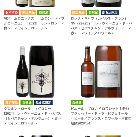
自然派
自然派
飲食店限定
VDF ムロニックス （ムロン・ド・ブ
ロック・キャブ（カベルネ・フラン）
ルゴーニュ） [2022] ランドロン ＜
NV（22&23） レ・ヴィーニュ・ド・バ
白＞ ＜ワイン／ロワール＞
バス（セバスチャン・デルヴュー） ＜
赤＞ ＜ワイン／ロワール＞
自然派
飲食店限定
自然派
グロルン・ロール （グロロー）
ビエール・ブロンド ロワレット 5.5% /
[2024] レ・ヴィーニュ・ド・ババス
ブラッセリー・ド・ラ・ピジョネール
（セバスチャン・デルヴュー）＜赤＞
＜ビール／フランス・ロワール＞※賞味
＜ワイン／ロワール＞
期限2028/8/4