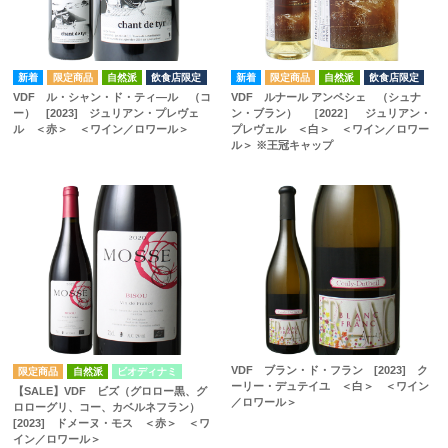
自然派
飲食店限定
自然派
飲食店限定
VDF ル・シャン・ド・ティ―ル （コ
VDF ルナール アンペシェ （シュナ
ー） [2023] ジュリアン・プレヴェ
ン・ブラン） ［2022］ ジュリアン・
ル ＜赤＞ ＜ワイン／ロワール＞
プレヴェル ＜白＞ ＜ワイン／ロワー
ル＞ ※王冠キャップ
VDF ブラン・ド・フラン [2023] ク
自然派
ビオディナミ
ーリー・デュテイユ ＜白＞ ＜ワイン
【SALE】VDF ビズ（グロロー黒、グ
／ロワール＞
ロローグリ、コー、カベルネフラン）
[2023] ドメーヌ・モス ＜赤＞ ＜ワ
イン／ロワール＞