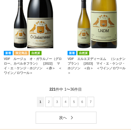
自然派
自然派
VDF ルージュ オ・ガラルノー（グロ
VDF エルエヌディーエム （シュナン
ロー、カベルネフラン） [2022] マ
ブラン） [2023] マイ・エ・ケンジ・
イ・エ・ケンジ・ホジソン ＜赤＞ ＜
ホジソン ＜白＞ ＜ワイン／ロワール
ワイン／ロワール＞
＞
221
件中 1〜36件目
1
2
3
4
5
6
7