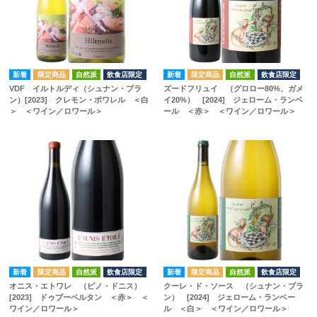
自然派
飲食店限定
自然派
飲食店限定
VDF イルトルディ（シュナン・ブラ
ズードフリュイ （グロロー80%、ガメ
ン）[2023] クレモン・ポワレル ＜白
イ20%） [2024] ジェローム・ランベ
＞ ＜ワイン／ロワール＞
ール ＜赤＞ ＜ワイン／ロワール＞
自然派
飲食店限定
自然派
飲食店限定
オニス・エトワレ （ピノ・ドニス）
クーレ・ド・ソース （シュナン・ブラ
[2023] ドゥブーベルタン ＜赤＞ ＜
ン） [2024] ジェローム・ランベー
ワイン／ロワール＞
ル ＜白＞ ＜ワイン／ロワール＞