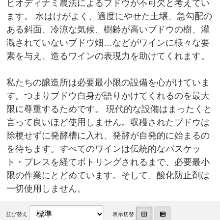
ビオディナミ農法によるブドウが不可欠と考えてい
ます。 水はけがよく、適度にやせた土壌、急勾配の
ある斜面、冷涼な気候、樹齢が高いブドウの樹、灌
漑されていないブドウ畑…などがワインに様々な要
素を与え、造るワインの表現力を助けてくれます。
私たちの醸造所は必要最小限の設備を心がけていま
す。つまりブドウ自身が語りかけてくれるのを最大
限に尊重するためです。 現代的な設備はまったくと
言って良いほど使用しません。収穫されたブドウは
除梗せずに発酵槽に入れ、発酵が自発的に始まるの
を待ちます。すべてのワインは伝統的なバスケッ
ト・プレスを経てボトリングされるまで、必要最小
限の作業にとどめています。そして、酸化防止剤は
一切使用しません。
並び替え
表示切替