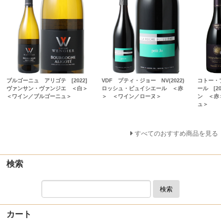
ブルゴーニュ アリゴテ [2022]
VDF プティ・ジョー NV(2022)
コトー・
ヴァンサン・ヴァンジエ ＜白＞
ロッシュ・ビュイシエール ＜赤
ール [2
＜ワイン／ブルゴーニュ＞
＞ ＜ワイン／ローヌ＞
ン ＜赤
ュ＞
すべてのおすすめ商品を見る
検索
検索
カート