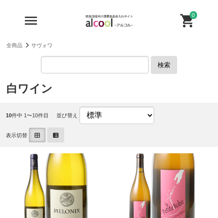
0
全商品
サヴォワ
検索
白ワイン
10
件中 1〜10件目
並び替え
表示切替