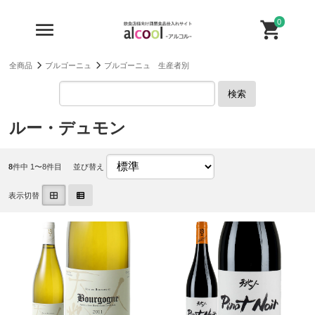
0
全商品
ブルゴーニュ
ブルゴーニュ 生産者別
検索
ルー・デュモン
8
件中 1〜8件目
並び替え
表示切替