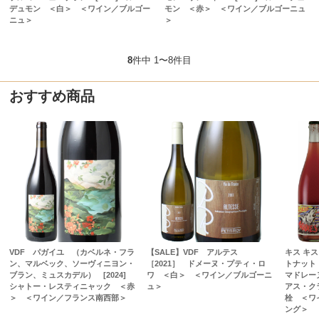
デュモン ＜白＞ ＜ワイン／ブルゴー
モン ＜赤＞ ＜ワイン／ブルゴーニュ
ニュ＞
＞
8
件中 1〜8件目
おすすめ商品
VDF パガイユ （カベルネ・フラ
【SALE】VDF アルテス
キス キス
ン、マルベック、ソーヴィニヨン・
［2021］ ドメーヌ・プティ・ロ
トナット
ブラン、ミュスカデル） [2024]
ワ ＜白＞ ＜ワイン／ブルゴーニ
マドレーヌ
シャトー・レスティニャック ＜赤
ュ＞
アス・ク
＞ ＜ワイン／フランス南西部＞
栓 ＜ワ
ング＞