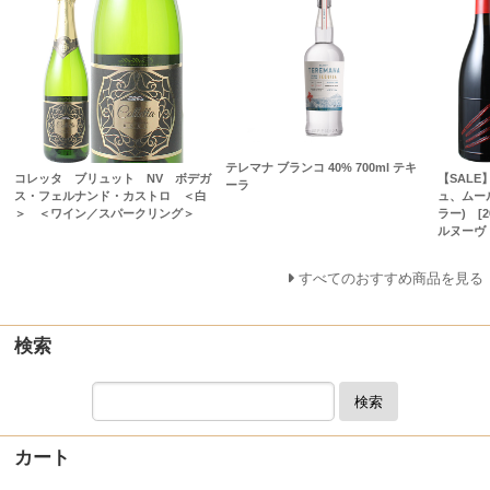
テレマナ ブランコ 40% 700ml テキ
コレッタ ブリュット NV ボデガ
【SAL
ーラ
ス・フェルナンド・カストロ ＜白
ュ、ムー
＞ ＜ワイン／スパークリング＞
ラー) [
ルヌーヴ
すべてのおすすめ商品を見る
検索
検索
カート