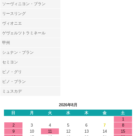
ソーヴィニヨン・ブラン
リースリング
ヴィオニエ
ゲヴェルツトラミネール
甲州
シュナン・ブラン
セミヨン
ピノ・グリ
ピノ・ブラン
ミュスカデ
2026年8月
日
月
火
水
木
金
土
1
2
3
4
5
6
7
8
9
10
11
12
13
14
15