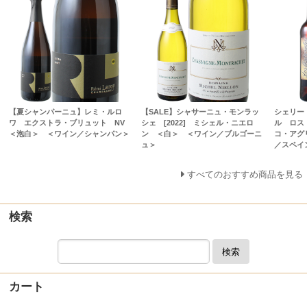
【夏シャンパーニュ】レミ・ルロ
【SALE】シャサーニュ・モンラッ
シェリー
ワ エクストラ・ブリュット NV
シェ [2022] ミシェル・ニエロ
ル ロス
＜泡白＞ ＜ワイン／シャンパン＞
ン ＜白＞ ＜ワイン／ブルゴーニ
コ・アグ
ュ＞
／スペイ
すべてのおすすめ商品を見る
検索
検索
カート