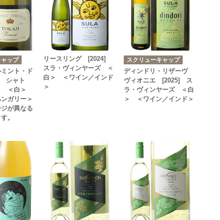
リースリング [2024]
キャップ
スクリューキャップ
スラ・ヴィンヤーズ ＜
ルミント・ド
ディンドリ・リザーヴ
白＞ ＜ワイン／インド
3] シャト
ヴィオニエ [2025] ス
＞
ラ ＜白＞
ラ・ヴィンヤーズ ＜白
ハンガリー＞
＞ ＜ワイン／インド＞
ージが異なる
ます。