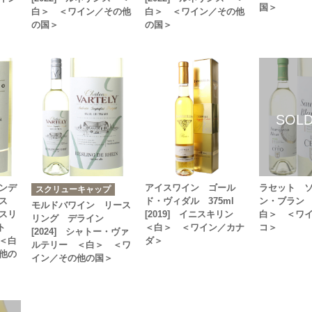
国＞
白＞ ＜ワイン／その他
白＞ ＜ワイン／その他
の国＞
の国＞
ンデ
アイスワイン ゴール
ラセット 
スクリューキャップ
ス
ド・ヴィダル 375ml
ン・ブラン [
モルドバワイン リース
スリ
[2019] イニスキリン
白＞ ＜ワ
リング デライン
ト
＜白＞ ＜ワイン／カナ
コ＞
[2024] シャトー・ヴァ
＜白
ダ＞
ルテリー ＜白＞ ＜ワ
他の
イン／その他の国＞