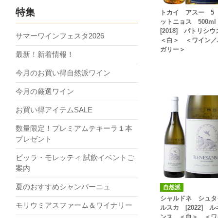
特集
トカイ アスー 5
ットニョス 500m
[2018] パトリシ
サマーワインフェスタ2026
＜白＞ ＜ワイン／
ガリー＞
最新！新着情報！
今月のお買い得自然派ワイン
今月の厳選ワイン
お買い得アイテムSALE
数量限定！プレミアムテキーラ１本
プレゼント
ビッラ・モレッティ 試飲イベントご
案内
夏のおすすめシャンパーニュ
自然派
シャルドネ シュタ
モリウミアスファーム＆ワイナリー
ルスカ [2022] 
ンス ＜白＞ ＜ワ