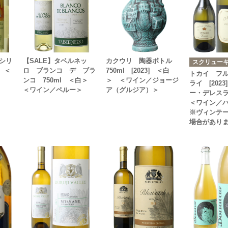
シリ
【SALE】タベルネッ
カクウリ 陶器ボトル
スクリュー
＞ ＜
ロ ブランコ デ ブラ
750ml [2023] ＜白
トカイ フ
ンコ 750ml ＜白＞
＞ ＜ワイン／ジョージ
ライ [202
＜ワイン／ペルー＞
ア（グルジア）＞
ー・デレス
＜ワイン／
※ヴィンテ
場合があり