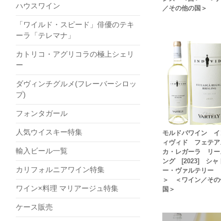
ハウスワイン
／その他の国＞
「ワイルド・スピード」俳優のテキ
ーラ「テレマナ」
カトリコ・アグリコラの極上シェリ
ー
ダヴィンチグルメ(フレーバーシロッ
プ)
フォンタガール
人気ウイスキー特集
モルドバワイン イ
ィヴィド フェテア
輸入ビール一覧
カ・レガーラ リー
ング [2023] シャ
カリフォルニアワイン特集
ー・ヴァルテリー 
＞ ＜ワイン／その
ワイン×料理 マリアージュ特集
国＞
ケース販売