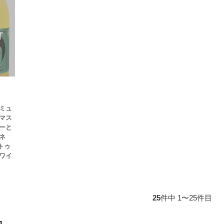
ミュ
マス
ーと
ネ
ナトゥ
ワイ
25
件中 1〜25件目