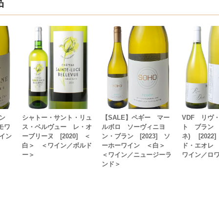
品
ラン
シャトー・サント・リュ
【SALE】ペギー マー
VDF リヴ
ルモワ
ス・ベルヴュー レ・オ
ルボロ ソーヴィニヨ
ト ブラン 
イン
ーブリーヌ [2020] ＜
ン・ブラン [2023] ソ
ネ) [202
白＞ ＜ワイン／ボルド
ーホーワイン ＜白＞
ド・エオレ
ー＞
＜ワイン／ニュージーラ
ワイン／ロ
ンド＞