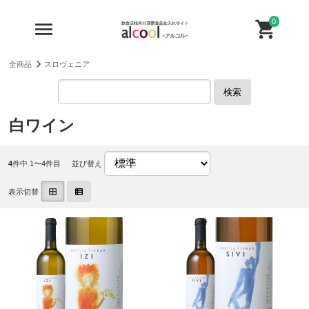
0
全商品
スロヴェニア
検索
白ワイン
4
件中 1〜4件目
並び替え
表示切替