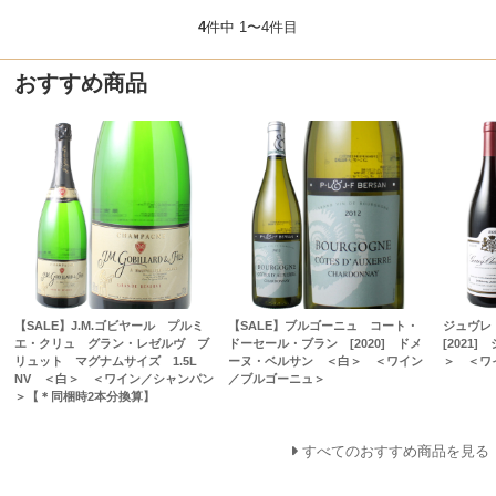
4
件中 1〜4件目
おすすめ商品
【SALE】J.M.ゴビヤール プルミ
【SALE】ブルゴーニュ コート・
ジュヴレ
エ・クリュ グラン・レゼルヴ ブ
ドーセール・ブラン [2020] ドメ
[2021
リュット マグナムサイズ 1.5L
ーヌ・ベルサン ＜白＞ ＜ワイン
＞ ＜ワ
NV ＜白＞ ＜ワイン／シャンパン
／ブルゴーニュ＞
＞【＊同梱時2本分換算】
すべてのおすすめ商品を見る