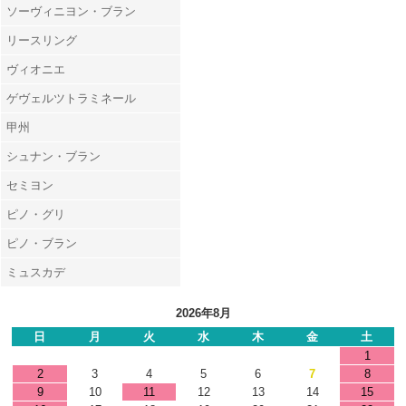
ソーヴィニヨン・ブラン
リースリング
ヴィオニエ
ゲヴェルツトラミネール
甲州
シュナン・ブラン
セミヨン
ピノ・グリ
ピノ・ブラン
ミュスカデ
2026年8月
日
月
火
水
木
金
土
1
2
3
4
5
6
7
8
9
10
11
12
13
14
15