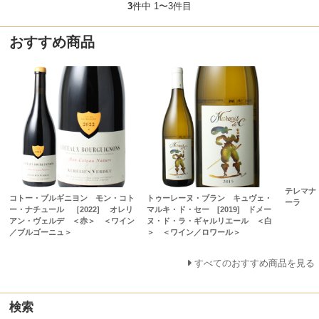
3
件中 1〜3件目
おすすめ商品
テレマナ レ
コトー・ブルギニヨン モン・コト
トゥーレーヌ・ブラン キュヴェ・
ーラ
ー・ナチュール ［2022] オレリ
マルキ・ド・セー [2019] ドメー
アン・ヴェルデ ＜赤＞ ＜ワイン
ヌ・ド・ラ・ギャルリエール ＜白
／ブルゴーニュ＞
＞ ＜ワイン／ロワール＞
すべてのおすすめ商品を見る
検索