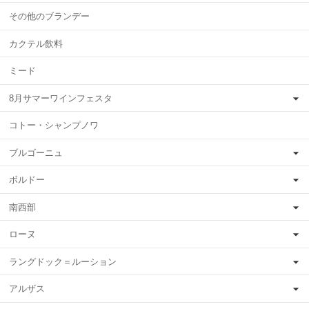
その他のブランデー
カクテル飲料
ミード
8月サマーワインフェスタ
コトー・シャンプノワ
ブルゴーニュ
ボルドー
南西部
ローヌ
ラングドック＝ルーション
アルザス