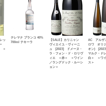
テレマナ ブランコ 40%
レッ
【SALE】カリニャン
AC アルザ
700ml テキーラ
ー
ヴィエイユ・ヴィーニ
ロワ オリジ
 ＜
ュ [2023] ドメーヌ・
オン) [20
ラ・フォン・ド・ロリヴ
マルク・ド
ィエ ＜赤＞ ＜ワイン
白＞ ＜ワ
／ラングドック・ルーシ
ス＞
ョン＞