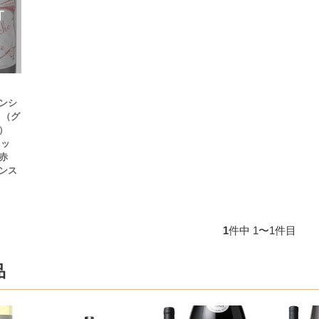
ンシ
 （グ
ー）
リッ
赤
ンス
1
件中 1〜1件目
品