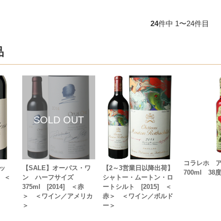
24
件中 1〜24件目
品
コラレホ 
ッ
【SALE】オーパス・ワ
【2～3営業日以降出荷】
700ml 3
＞ ＜
ン ハーフサイズ
シャトー・ムートン・ロ
375ml [2014] ＜赤
ートシルト [2015] ＜
＞ ＜ワイン／アメリカ
赤＞ ＜ワイン／ボルド
＞
ー＞