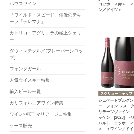
ハウスワイン
コッホ ＜赤＞ ＜
ン／ドイツ＞
「ワイルド・スピード」俳優のテキ
ーラ「テレマナ」
カトリコ・アグリコラの極上シェリ
ー
ダヴィンチグルメ(フレーバーシロッ
プ)
フォンタガール
人気ウイスキー特集
輸入ビール一覧
スクリューキャップ
シュペートブルグン
カリフォルニアワイン特集
ー フォン レス 
リテーツヴァイン 
ワイン×料理 マリアージュ特集
ッケン [2023] 
ハルト・コッホ ＜
ケース販売
＞ ＜ワイン／ドイ