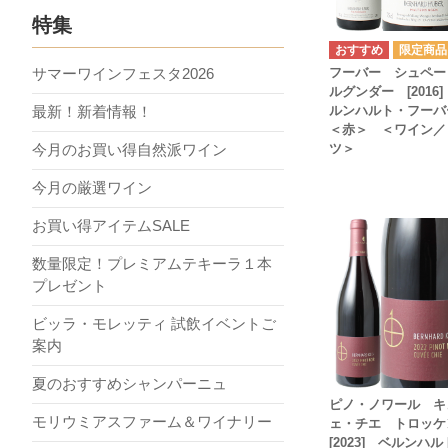
特集
サマーワインフェスタ2026
フーバー シュペー
ルグンダー [2016
最新！新着情報！
ルンハルト・フー
＜赤＞ ＜ワイン／
今月のお買い得自然派ワイン
ツ＞
今月の厳選ワイン
お買い得アイテムSALE
数量限定！プレミアムテキーラ１本
プレゼント
ビッラ・モレッティ 試飲イベントご
案内
夏のおすすめシャンパーニュ
ピノ・ノワール キ
モリウミアスファーム＆ワイナリー
ェ・チエ トロッ
[2023] ベルンハ