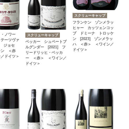
スクリューキャップ
フランケン ゾンメラッ
ヒャー カッツェンコッ
プ ドミーナ トロッケ
ノ・ノワー
スクリューキャップ
ン [2023] ゾンメラッ
リテーツヴァ
ベッカー シュペートブ
ハ ＜赤＞ ＜ワイン／
4] ジョセ
ルグンダー [2021] フ
ドイツ＞
テン ＜赤
リードリッヒ・ベッカ
ン／ドイツ＞
ー ＜赤＞ ＜ワイン／
ドイツ＞