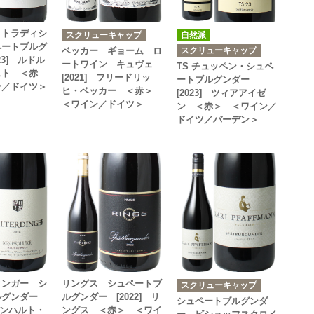
 トラディシ
スクリューキャップ
自然派
ペートブルグ
スクリューキャップ
ベッカー ギョーム ロ
23] ルドル
ートワイン キュヴェ
TS チュッペン・シュペ
スト ＜赤
[2021] フリードリッ
ートブルグンダー
ン／ドイツ＞
ヒ・ベッカー ＜赤＞
[2023] ツィアアイゼ
＜ワイン／ドイツ＞
ン ＜赤＞ ＜ワイン／
ドイツ／バーデン＞
ィンガー シ
リングス シュペートブ
スクリューキャップ
ルグンダー
ルグンダー [2022] リ
シュペートブルグンダ
ベルンハルト・
ングス ＜赤＞ ＜ワイ