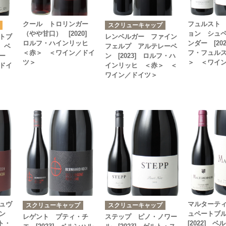
クール トロリンガー
フュルスト
スクリューキャップ
（やや甘口） [2020]
ョン シュ
トブ
レンベルガー ファイン
ロルフ・ハインリッヒ
ンダー [20
] ベ
フェルプ アルテレーベ
＜赤＞ ＜ワイン／ドイ
フ・フュル
バー
ン [2023] ロルフ・ハ
ツ＞
＞ ＜ワイ
ドイ
インリッヒ ＜赤＞ ＜
ワイン／ドイツ＞
ュヴ
マルターテ
スクリューキャップ
スクリューキャップ
ケン
ュペートブ
レゲント プティ・チ
ステップ ピノ・ノワー
ルト・
[2022] 