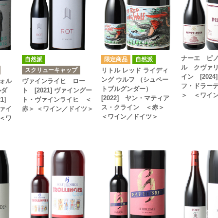
ナーエ ピ
自然派
自然派
ル クヴァ
スクリューキャップ
リトル レッド ライディ
イン [202
ング ウルフ （シュペー
ォル
ヴァインライヒ ロー
フ・ドラー
トブルグンダー）
ルダ
ト [2021] ヴァイングー
＞ ＜ワイ
[2022] ヤン・マティア
21]
ト・ヴァインライヒ ＜
ス・クライン ＜赤＞
ァイ
赤＞ ＜ワイン／ドイツ＞
＜ワイン／ドイツ＞
＜ワ