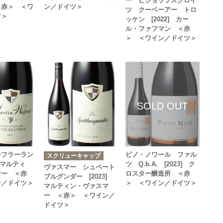
ー ビショッフスクロイ
＜赤＞ ＜ワ
ン／ドイツ＞
ツ クーベーアー トロ
ツ＞
ッケン [2022] カー
ル・ファフマン ＜赤
＞ ＜ワイン／ドイツ＞
ーフラーラン
ピノ・ノワール ファル
スクリューキャップ
] マルティ
ツ Q.b.A. [2023] ク
ヴァスマー シュペート
マー ＜赤
ロスター醸造所 ＜赤
ブルグンダー [2023]
ン／ドイツ＞
＞ ＜ワイン／ドイツ＞
マルティン・ヴァスマ
ー ＜赤＞ ＜ワイン／
ドイツ＞