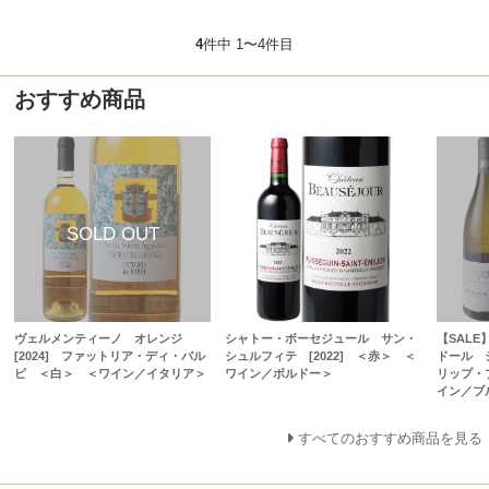
4
件中 1〜4件目
おすすめ商品
ヴェルメンティーノ オレンジ
シャトー・ボーセジュール サン・
【SAL
[2024] ファットリア・ディ・バル
シュルフィテ [2022] ＜赤＞ ＜
ドール シ
ビ ＜白＞ ＜ワイン／イタリア＞
ワイン／ボルドー＞
リップ・
イン／ブ
すべてのおすすめ商品を見る