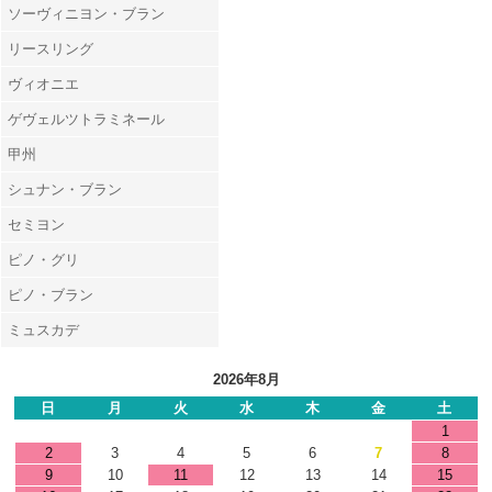
ソーヴィニヨン・ブラン
リースリング
ヴィオニエ
ゲヴェルツトラミネール
甲州
シュナン・ブラン
セミヨン
ピノ・グリ
ピノ・ブラン
ミュスカデ
2026年8月
日
月
火
水
木
金
土
1
2
3
4
5
6
7
8
9
10
11
12
13
14
15