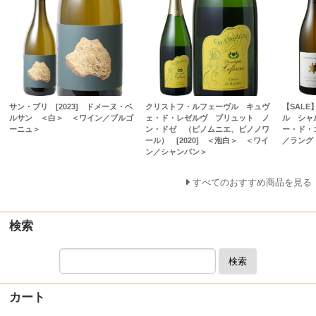
サン・ブリ [2023] ドメーヌ・ベ
クリストフ・ルフェーヴル キュヴ
【SAL
ルサン ＜白＞ ＜ワイン／ブルゴ
ェ・ド・レゼルヴ ブリュット ノ
ル シャル
ーニュ＞
ン・ドゼ （ピノムニエ、ピノノワ
ー・ド・
ール） [2020] ＜泡白＞ ＜ワイ
／ラング
ン／シャンパン＞
すべてのおすすめ商品を見る
検索
検索
カート