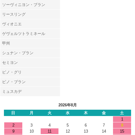
ソーヴィニヨン・ブラン
リースリング
ヴィオニエ
ゲヴェルツトラミネール
甲州
シュナン・ブラン
セミヨン
ピノ・グリ
ピノ・ブラン
ミュスカデ
2026年8月
日
月
火
水
木
金
土
1
2
3
4
5
6
7
8
9
10
11
12
13
14
15