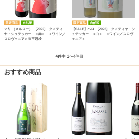
自然派
自然派
マリ （メルロー） [2022] クメティ
【SALE】ベロ [2023] クメティヤ・シ
ヤ・シュテッカー ＜赤＞ ＜ワイン／
ュテッカー ＜白＞ ＜ワイン／スロヴ
スロヴェニア＞※王冠栓
ェニア＞
4
件中 1〜4件目
おすすめ商品