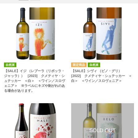
自然派
自然派
【SALE】イジ （レブーラ（リボッラ・
【SALE】シヴィ （ピノ・グリ）
ジャッラ）） [2023] クメティヤ・シ
[2022] クメティヤ・シュテッカー ＜
ュテッカー ＜白＞ ＜ワイン／スロヴ
白＞ ＜ワイン／スロヴェニア＞
ェニア＞ ※ラベルにキズや剝がれのあ
る場合があります。