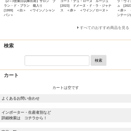
【2～3営業日以降出荷】サロン ブ
コート・デュ・ローヌ ルージュ
ラ・ヴィ
ラン・ド・ブラン 箱入り
[2023] ドメーヌ・ド・ラ・ジャナ
ュ [2
[1999] ＜白＞ ＜ワイン／シャン
ス ＜赤＞ ＜ワイン／ローヌ＞
＜赤＞ 
パン＞
ンテージ
すべてのおすすめ商品を見る
検索
検索
カート
カートは空です
よくあるお問い合わせ
インポーター・生産者別など
詳細検索は コチラから！