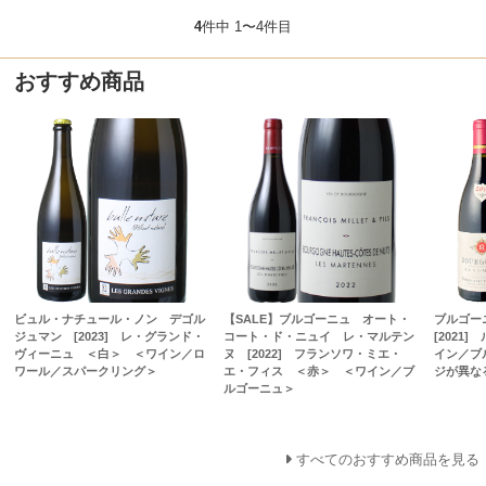
4
件中 1〜4件目
おすすめ商品
ビュル・ナチュール・ノン デゴル
【SALE】ブルゴーニュ オート・
ブルゴー
ジュマン [2023] レ・グランド・
コート・ド・ニュイ レ・マルテン
[2021
ヴィーニュ ＜白＞ ＜ワイン／ロ
ヌ [2022] フランソワ・ミエ・
イン／ブ
ワール／スパークリング＞
エ・フィス ＜赤＞ ＜ワイン／ブ
ジが異な
ルゴーニュ＞
すべてのおすすめ商品を見る