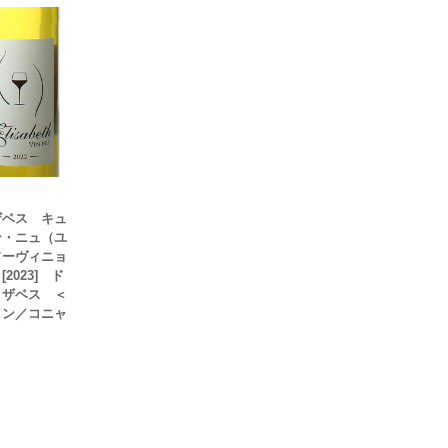
ザベス キュ
ン・ニュ（ユ
ソーヴィニョ
2023] ド
リザベス ＜
イン／コニャ