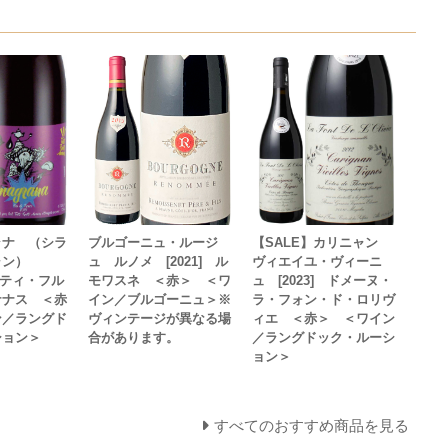
ラナ （シラ
ブルゴーニュ・ルージ
【SALE】カリニャン
ャン）
ュ ルノメ [2021] ル
ヴィエイユ・ヴィーニ
トゥティ・フル
モワスネ ＜赤＞ ＜ワ
ュ [2023] ドメーヌ・
ナナス ＜赤
イン／ブルゴーニュ＞※
ラ・フォン・ド・ロリヴ
ン／ラングド
ヴィンテージが異なる場
ィエ ＜赤＞ ＜ワイン
ション＞
合があります。
／ラングドック・ルーシ
ョン＞
すべてのおすすめ商品を見る