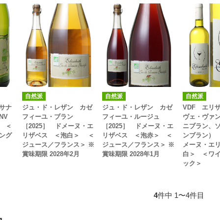
自然派
自然派
自然派
サナ
ジュ・ド・レザン カゼ
ジュ・ド・レザン カゼ
VDF エリ
 NV
フィーユ・ブラン
フィーユ・ルージュ
ヴェ・ヴァ
 ＜
［2025］ ドメーヌ・エ
［2025］ ドメーヌ・エ
ニブラン、
ング
リザベス ＜泡白＞ ＜
リザベス ＜泡赤＞ ＜
ンブラン） [
ジュース／フランス＞ ※
ジュース／フランス＞ ※
メーヌ・エ
賞味期限 2028年2月
賞味期限 2028年1月
白＞ ＜ワ
ック＞
4
件中 1〜4件目