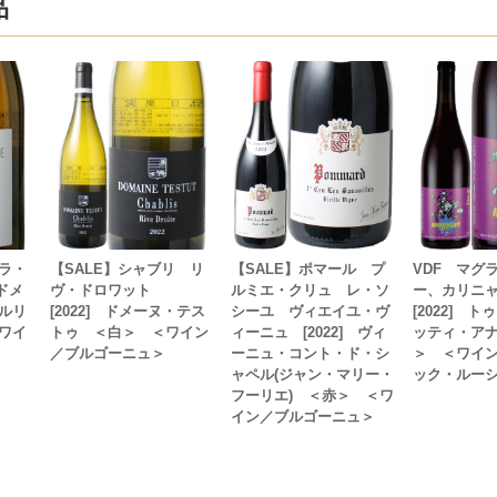
品
ラ・
【SALE】シャブリ リ
【SALE】ポマール プ
VDF マグ
 ドメ
ヴ・ドロワット
ルミエ・クリュ レ・ソ
ー、カリニ
ルリ
[2022] ドメーヌ・テス
シーユ ヴィエイユ・ヴ
[2022] 
ワイ
トゥ ＜白＞ ＜ワイン
ィーニュ [2022] ヴィ
ッティ・ア
／ブルゴーニュ＞
ーニュ・コント・ド・シ
＞ ＜ワイ
ャペル(ジャン・マリー・
ック・ルー
フーリエ) ＜赤＞ ＜ワ
イン／ブルゴーニュ＞