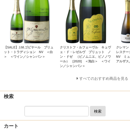
【SALE】J.M.ゴビヤール ブリュ
クリストフ・ルフェーヴル キュヴ
クレマン
ット・トラディション NV ＜白
ェ・ド・レゼルヴ ブリュット ノ
レステー
＞ ＜ワイン／シャンパン＞
ン・ドゼ （ピノムニエ、ピノノワ
NV ミ
ール） [2020] ＜泡白＞ ＜ワイ
アルザス
ン／シャンパン＞
すべてのおすすめ商品を見る
検索
検索
カート