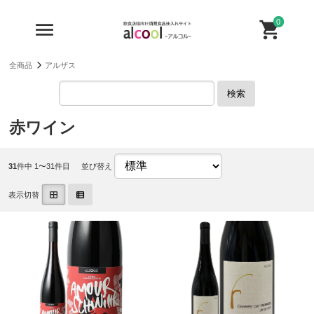
0
全商品
アルザス
検索
赤ワイン
31
件中 1〜31件目
並び替え
表示切替