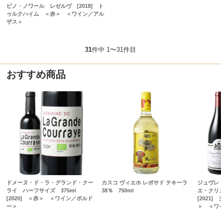
ピノ・ノワール レゼルヴ [2018] ト
ゥルクハイム ＜赤＞ ＜ワイン／アル
ザス＞
31
件中 1〜31件目
おすすめ商品
ドメーヌ・ド・ラ・グランド・クー
カスコ ヴィエホ レポサド テキーラ
ジュヴレ
ライ ハーフサイズ 375ml
38％ 750ml
エ・クリ
[2020] ＜赤＞ ＜ワイン／ボルド
[2021
ー＞
＞ ＜ワ