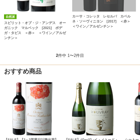
カーサ・コレッタ レセルバ カベル
自然派
ネ・ソーヴィニヨン [2017] ＜赤＞
スピリット・オブ・ジ・アンデス オー
＜ワイン／アルゼンチン＞
ガニック マルベック [2021] ボデ
ガ・タピス ＜赤＞ ＜ワイン／アルゼ
ンチン＞
2
件中 1〜2件目
おすすめ商品
【SALE】【2～3営業日以降出荷】
【SALE】ヴーヴレイ・メトード・
シャトー