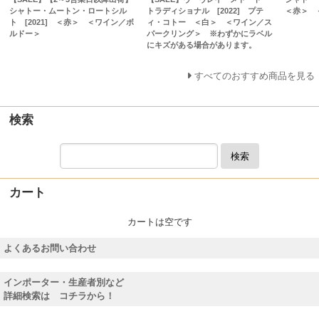
シャトー・ムートン・ロートシル
トラディショナル [2022] プテ
＜赤＞ 
ト [2021] ＜赤＞ ＜ワイン／ボ
ィ・コトー ＜白＞ ＜ワイン／ス
ルドー＞
パークリング＞ ※わずかにラベル
にキズがある場合があります。
すべてのおすすめ商品を見る
検索
検索
カート
カートは空です
よくあるお問い合わせ
インポーター・生産者別など
詳細検索は コチラから！