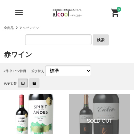
0
全商品
アルゼンチン
検索
赤ワイン
2
件中 1〜2件目
並び替え
表示切替