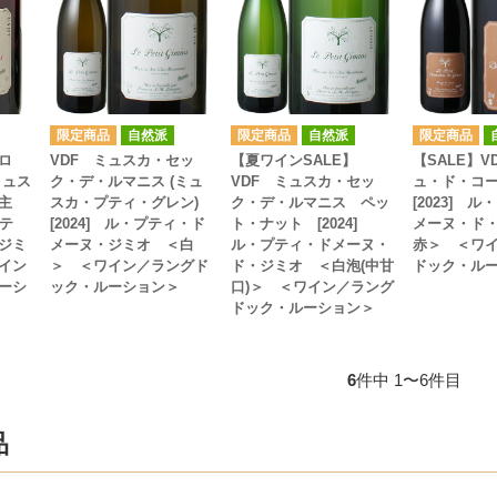
自然派
自然派
ロ
VDF ミュスカ・セッ
【夏ワインSALE】
【SALE】V
ミュス
ク・デ・ルマニス (ミュ
VDF ミュスカ・セッ
ュ・ド・コ
主
スカ・プティ・グレン)
ク・デ・ルマニス ペッ
[2023] 
プテ
[2024] ル・プティ・ド
ト・ナット [2024]
メーヌ・ド
ジミ
メーヌ・ジミオ ＜白
ル・プティ・ドメーヌ・
赤＞ ＜ワ
イン
＞ ＜ワイン／ラングド
ド・ジミオ ＜白泡(中甘
ドック・ル
ーシ
ック・ルーション＞
口)＞ ＜ワイン／ラング
ドック・ルーション＞
6
件中 1〜6件目
品