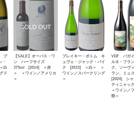
 ブ
【SALE】オーパス・ワ
ブレイキー・ボトム キ
VDF パガ
ャン・
ン ハーフサイズ
ュヴェ・ジャック・パイ
ルネ・フラ
＜白
375ml [2014] ＜赤
ク [2015] ＜白＞ ＜
ク、ソーヴ
グド
＞ ＜ワイン／アメリカ
ワイン／スパークリング
ラン、ミュ
＞
＞
[2024] 
ティニャッ
＜ワイン／
部＞