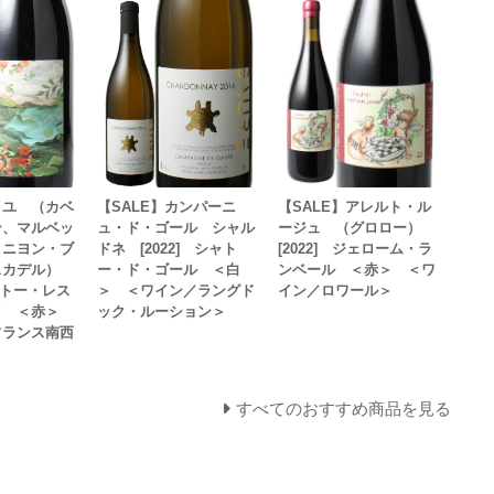
イユ （カベ
【SALE】カンパーニ
【SALE】アレルト・ル
ン、マルベッ
ュ・ド・ゴール シャル
ージュ （グロロー）
ィニヨン・ブ
ドネ [2022] シャト
[2022] ジェローム・ラ
スカデル）
ー・ド・ゴール ＜白
ンベール ＜赤＞ ＜ワ
シャトー・レス
＞ ＜ワイン／ラングド
イン／ロワール＞
ク ＜赤＞
ック・ルーション＞
フランス南西
すべてのおすすめ商品を見る