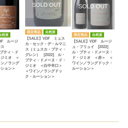
自然派
自然派
自然派
【SALE】VDF ミュス
DF ルージ
【SALE】VDF ルージ
カ・セック・デ・ルマニ
ース
ュ・フリュイ [2022]
ス（ミュスカ・プティ・
ル・プティ・ド
ル・プティ・ドメーヌ・
グレン） [2022] ル・
・ジミオ ＜
ド・ジミオ ＜赤＞ ＜
プティ・ドメーヌ・ド・
イン／ラング
ワイン／ラングドック・
ジミオ ＜白中辛口＞
ーション＞
ルーション＞
＜ワイン／ラングドッ
ク・ルーション＞