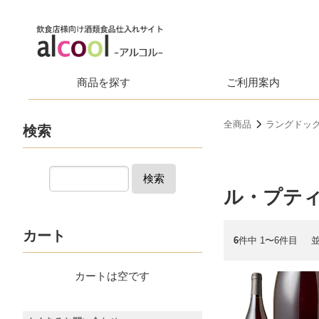
商品を探す
ご利用案内
全商品
ラングドッ
検索
検索
ル・プテ
カート
6
件中 1〜6件目
カートは空です