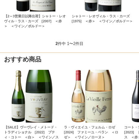
【2～3営業日以降出荷】シャトー・レオ
シャトー・レオヴィル・ラス・カーズ
ヴィル・ラス・カーズ [2007] ＜赤
[1975] ＜赤＞ ＜ワイン／ボルドー＞
＞ ＜ワイン／ボルドー＞
2
件中 1〜2件目
おすすめ商品
【SALE】ヴーヴレイ・メトード・
ラ・ヴィエイユ・フェルム・ロゼ
コート・
トラディショナル [2022] プテ
[2024] ファミーユ・ペラン ＜ロ
[2023
ィ・コトー ＜白＞ ＜ワイン／ス
ゼ＞ ＜ワイン／ローヌ＞
ス ＜赤