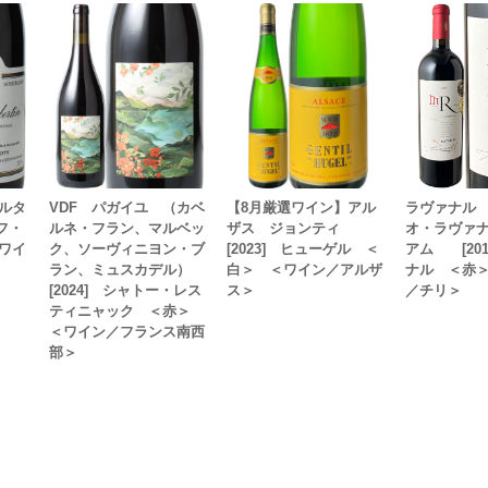
ルタ
VDF パガイユ （カベ
【8月厳選ワイン】アル
ラヴァナル
セフ・
ルネ・フラン、マルベッ
ザス ジョンティ
オ・ラヴァ
ワイ
ク、ソーヴィニヨン・ブ
[2023] ヒューゲル ＜
アム [201
ラン、ミュスカデル）
白＞ ＜ワイン／アルザ
ナル ＜赤
[2024] シャトー・レス
ス＞
／チリ＞
ティニャック ＜赤＞
＜ワイン／フランス南西
部＞