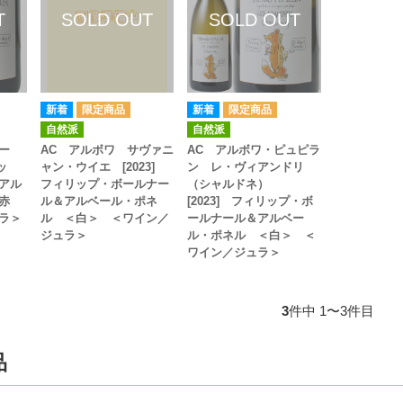
自然派
自然派
ー
AC アルボワ サヴァニ
AC アルボワ・ピュピラ
ッ
ャン・ウイエ [2023]
ン レ・ヴィアンドリ
アル
フィリップ・ボールナー
（シャルドネ）
赤
ル＆アルベール・ポネ
[2023] フィリップ・ボ
ラ＞
ル ＜白＞ ＜ワイン／
ールナール＆アルベー
ジュラ＞
ル・ポネル ＜白＞ ＜
ワイン／ジュラ＞
3
件中 1〜3件目
品