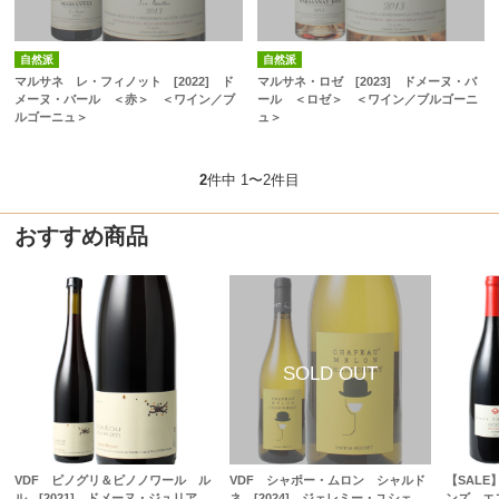
自然派
自然派
マルサネ レ・フィノット [2022] ド
マルサネ・ロゼ [2023] ドメーヌ・バ
メーヌ・バール ＜赤＞ ＜ワイン／ブ
ール ＜ロゼ＞ ＜ワイン／ブルゴーニ
ルゴーニュ＞
ュ＞
2
件中 1〜2件目
おすすめ商品
VDF ピノグリ＆ピノノワール ル
VDF シャポー・ムロン シャルド
【SAL
ル [2021] ドメーヌ・ジュリア
ネ [2024] ジェレミー・ユシェ
ンズ エ