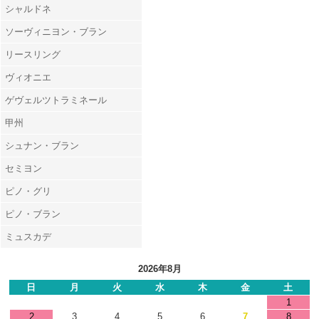
シャルドネ
ソーヴィニヨン・ブラン
リースリング
ヴィオニエ
ゲヴェルツトラミネール
甲州
シュナン・ブラン
セミヨン
ピノ・グリ
ピノ・ブラン
ミュスカデ
2026年8月
日
月
火
水
木
金
土
1
2
3
4
5
6
7
8