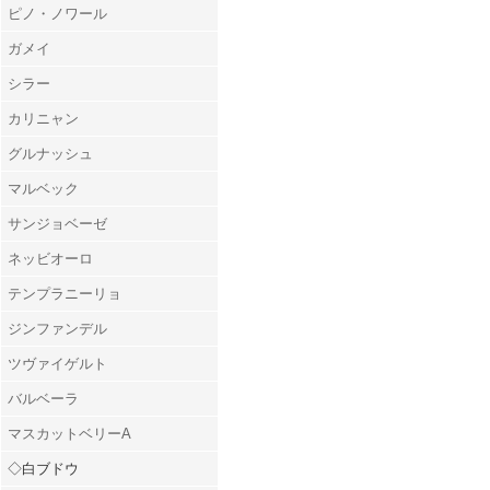
ピノ・ノワール
ガメイ
シラー
カリニャン
グルナッシュ
マルベック
サンジョベーゼ
ネッビオーロ
テンプラニーリョ
ジンファンデル
ツヴァイゲルト
バルベーラ
マスカットベリーA
◇白ブドウ