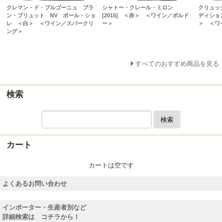
クレマン・ド・ブルゴーニュ ブラ
シャトー・クレール・ミロン
クリュッ
ン・ブリュット NV ポール・ショ
[2015] ＜赤＞ ＜ワイン／ボルド
ディショ
レ ＜白＞ ＜ワイン／スパークリ
ー＞
＞ ＜ワ
ング＞
すべてのおすすめ商品を見る
検索
検索
カート
カートは空です
よくあるお問い合わせ
インポーター・生産者別など
詳細検索は コチラから！