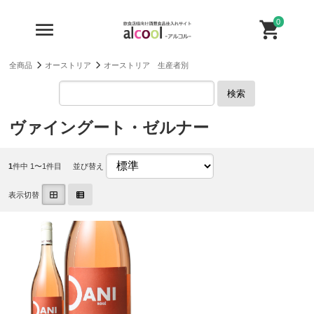
0
全商品
オーストリア
オーストリア 生産者別
検索
ヴァイングート・ゼルナー
1
件中 1〜1件目
並び替え
表示切替