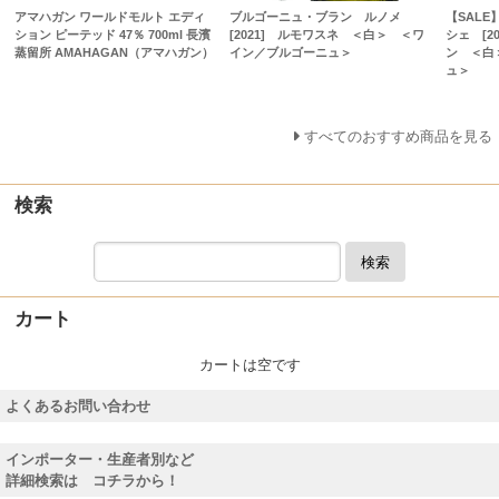
アマハガン ワールドモルト エディ
ブルゴーニュ・ブラン ルノメ
【SAL
ション ピーテッド 47％ 700ml 長濱
[2021] ルモワスネ ＜白＞ ＜ワ
シェ [2
蒸留所 AMAHAGAN（アマハガン）
イン／ブルゴーニュ＞
ン ＜白
ュ＞
すべてのおすすめ商品を見る
検索
検索
カート
カートは空です
よくあるお問い合わせ
インポーター・生産者別など
詳細検索は コチラから！