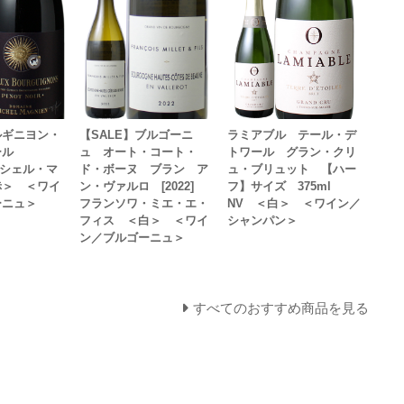
ルギニヨン・
【SALE】ブルゴーニ
ラミアブル テール・デ
ール
ュ オート・コート・
トワール グラン・クリ
ミッシェル・マ
ド・ボーヌ ブラン ア
ュ・ブリュット 【ハー
赤＞ ＜ワイ
ン・ヴァルロ [2022]
フ】サイズ 375ml
ーニュ＞
フランソワ・ミエ・エ・
NV ＜白＞ ＜ワイン／
フィス ＜白＞ ＜ワイ
シャンパン＞
ン／ブルゴーニュ＞
すべてのおすすめ商品を見る