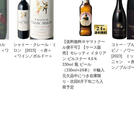
【送料無料※ヤマトクー
コル
シャトー・クレール・ミ
コトー・ブ
ル便不可】【ケース販
 ＜ワ
ロン [2015] ＜赤＞
ピノ・ノワ
売】モレッティ イタリア
＜ワイン／ボルドー＞
[2023] 
ン ピルスナー 4.6％
ニャン ＜
330ml 瓶 ビール
ン／ブルゴ
（330ml×24本） ※輸入
元欠品中につき在庫限
り・次回8月下旬ごろ入
荷予定