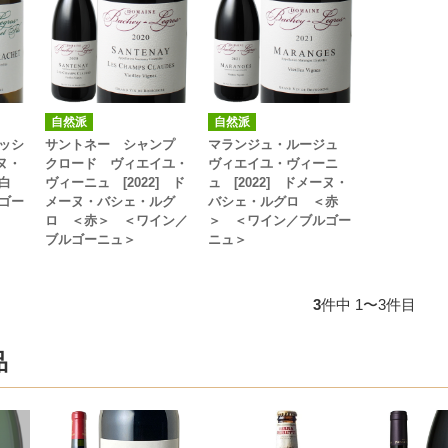
自然派
自然派
ッシ
サントネー シャンプ
マランジュ・ルージュ
ーヌ・
クロード ヴィエイユ・
ヴィエイユ・ヴィーニ
白
ヴィーニュ [2022] ド
ュ [2022] ドメーヌ・
ゴー
メーヌ・バシェ・ルグ
バシェ・ルグロ ＜赤
ロ ＜赤＞ ＜ワイン／
＞ ＜ワイン／ブルゴー
ブルゴーニュ＞
ニュ＞
3
件中 1〜3件目
品