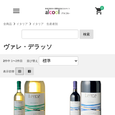
0
全商品
イタリア
イタリア 生産者別
検索
ヴァレ・デラッソ
2
件中 1〜2件目
並び替え
表示切替