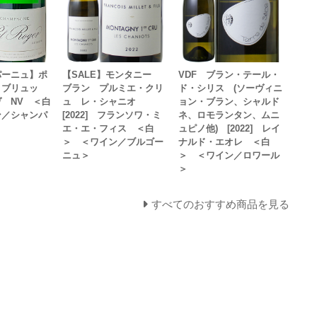
パーニュ】ポ
【SALE】モンタニー
VDF ブラン・テール・
 ブリュッ
ブラン プルミエ・クリ
ド・シリス (ソーヴィニ
 NV ＜白
ュ レ・シャニオ
ョン・ブラン、シャルド
ン／シャンパ
[2022] フランソワ・ミ
ネ、ロモランタン、ムニ
エ・エ・フィス ＜白
ュピノ他) [2022] レイ
＞ ＜ワイン／ブルゴー
ナルド・エオレ ＜白
ニュ＞
＞ ＜ワイン／ロワール
＞
すべてのおすすめ商品を見る