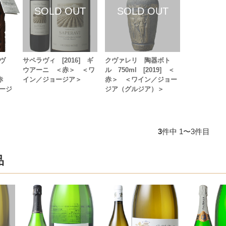
ヴ
サペラヴィ [2016] ギ
クヴァレリ 陶器ボト
ウアーニ ＜赤＞ ＜ワ
ル 750ml [2019] ＜
赤
イン／ジョージア＞
赤＞ ＜ワイン／ジョー
ージ
ジア（グルジア）＞
3
件中 1〜3件目
品