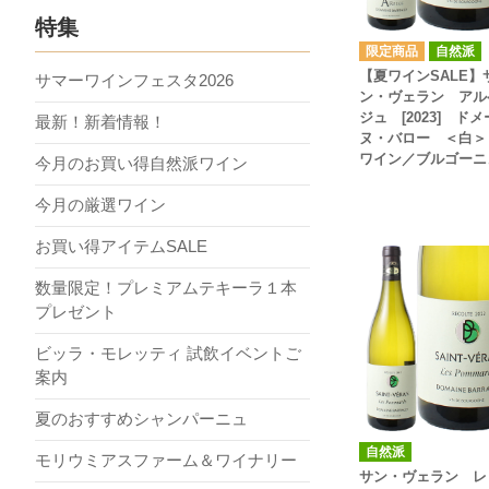
特集
自然派
【夏ワインSALE】
サマーワインフェスタ2026
ン・ヴェラン アル
ジュ [2023] ドメ
最新！新着情報！
ヌ・バロー ＜白＞
ワイン／ブルゴーニ
今月のお買い得自然派ワイン
今月の厳選ワイン
お買い得アイテムSALE
数量限定！プレミアムテキーラ１本
プレゼント
ビッラ・モレッティ 試飲イベントご
案内
夏のおすすめシャンパーニュ
自然派
モリウミアスファーム＆ワイナリー
サン・ヴェラン レ