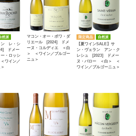
マコン・オー・ボワ・ダ
自然派
自然派
リエール [2024] ドメ
ラン レ・シ
【夏ワインSALE】サ
ーヌ・コルディエ ＜白
24] ドメー
ン・ヴェラン アン・ク
＞ ＜ワイン／ブルゴー
ゥー・ロッシ
レシュ [2023] ドメー
ニュ＞
 ＜ワイン／
ヌ・バロー ＜白＞ ＜
ュ＞
ワイン／ブルゴーニュ＞