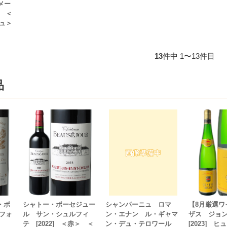
ドメー
 ＜
ュ＞
13
件中 1〜13件目
品
・ボ
シャトー・ボーセジュー
シャンパーニュ ロマ
【8月厳選ワ
フォ
ル サン・シュルフィ
ン・エナン ル・ギャマ
ザス ジョ
テ [2022] ＜赤＞ ＜
ン・デュ・テロワール
[2023] 