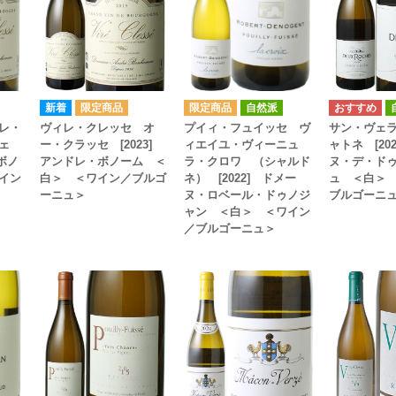
自然派
レ・
ヴィレ・クレッセ オ
プイィ・フュイッセ ヴ
サン・ヴェ
シェ
ー・クラッセ [2023]
ィエイユ・ヴィーニュ
ャトネ [20
・ボノ
アンドレ・ボノーム ＜
ラ・クロワ （シャルド
ヌ・デ・ド
イン
白＞ ＜ワイン／ブルゴ
ネ） [2022] ドメー
ュ ＜白＞
ーニュ＞
ヌ・ロベール・ドゥノジ
ブルゴーニ
ャン ＜白＞ ＜ワイン
／ブルゴーニュ＞