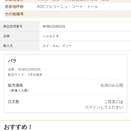
原産地呼称
AOCブルゴーニュ・コート・ドール
その他備考
商品管理番号
W-BG21091101
品種
シャルドネ
輸入元
エイ・エム・ズィー
バラ
品番
W-BG21091101
配送サイズ
1本分換算
販売価格
会員のみ公開
（単価 × 入数）
注文数
ご注文には
ログイン
してください
おすすめ！