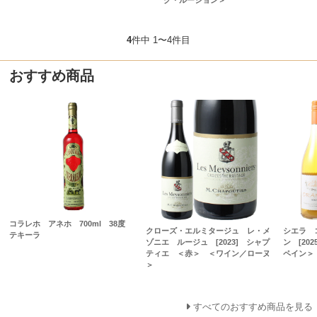
4
件中 1〜4件目
おすすめ商品
コラレホ アネホ 700ml 38度
クローズ・エルミタージュ レ・メ
シエラ 
テキーラ
ゾニエ ルージュ [2023] シャプ
ン [20
ティエ ＜赤＞ ＜ワイン／ローヌ
ペイン＞
＞
すべてのおすすめ商品を見る