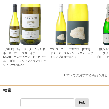
【SALE】ペイ・ドック・シャルド
ブルゴーニュ・アリゴテ [2022]
【夏シャ
ネ キュヴェ・フリュイテ
ドメーヌ・ベルサン ＜白＞ ＜ワ
ェ ブリ
[2024] バスティオン・ド・ガリー
イン／ブルゴーニュ＞
白＞ ＜
ユ ＜白＞ ＜ワイン／ラングドッ
ク・ルーション＞
すべてのおすすめ商品を見る
検索
検索