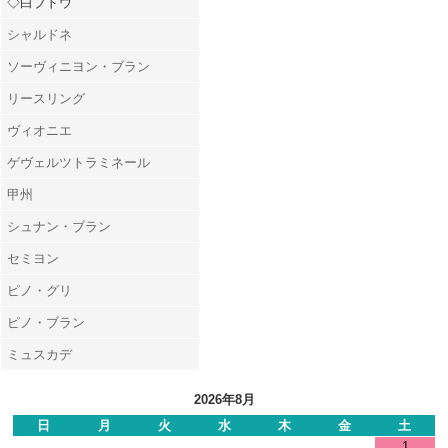
◇白ブドウ
シャルドネ
ソーヴィニヨン・ブラン
リースリング
ヴィオニエ
ゲヴェルツトラミネール
甲州
シュナン・ブラン
セミヨン
ピノ・グリ
ピノ・ブラン
ミュスカデ
2026年8月
日
月
火
水
木
金
土
1