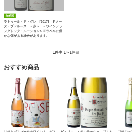
自然派
ラトゥール・ド・グレ [2017] ドメー
ヌ・プドルース ＜赤＞ ＜ワイン／ラ
ングドック・ルーション＞※ラベルに僅
かな傷がある場合があります。
1
件中 1〜1件目
おすすめ商品
リサとガスパールのワイン！ ガス
ピュリニ―・モンラッシェ プルミ
プチジャ