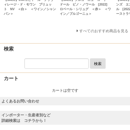
ィレージ・ド・モワン ブリュッ
ドール ピノ・ノワール [2022]
ンズ エ
ト NV ＜白＞ ＜ワイン／シャン
ロベール・シリュグ ＜赤＞ ＜ワ
ル [20
パン＞
イン／ブルゴーニュ＞
ーストラ
すべてのおすすめ商品を見る
検索
検索
カート
カートは空です
よくあるお問い合わせ
インポーター・生産者別など
詳細検索は コチラから！