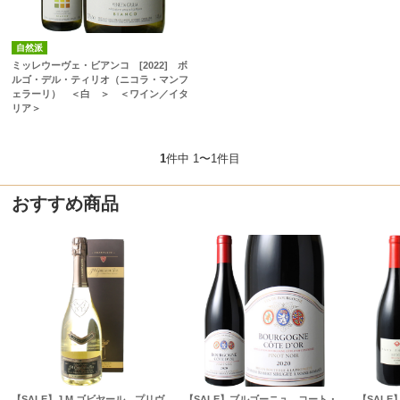
自然派
ミッレウーヴェ・ビアンコ [2022] ボ
ルゴ・デル・ティリオ（ニコラ・マンフ
ェラーリ） ＜白 ＞ ＜ワイン／イタ
リア＞
1
件中 1〜1件目
おすすめ商品
【SALE】J.M.ゴビヤール プリヴ
【SALE】ブルゴーニュ コート・
【SAL