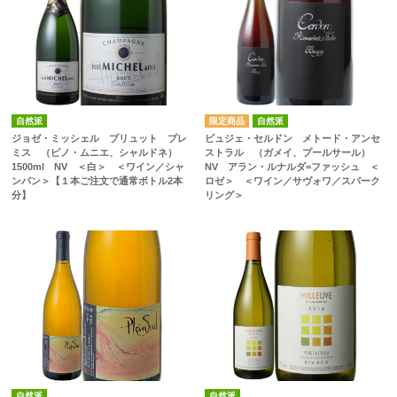
自然派
自然派
ジョゼ・ミッシェル ブリュット プレ
ビュジェ・セルドン メトード・アンセ
ミス （ピノ・ムニエ、シャルドネ）
ストラル （ガメイ、プールサール）
1500ml NV ＜白＞ ＜ワイン／シャ
NV アラン・ルナルダ=ファッシュ ＜
ンパン＞【１本ご注文で通常ボトル2本
ロゼ＞ ＜ワイン／サヴォワ／スパーク
分】
リング＞
自然派
自然派