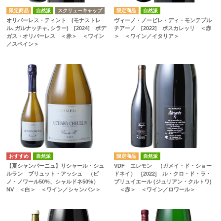
自然派
スクリューキャップ
自然派
オリバーレス・ティント (モナストレ
ヴィーノ・ノービレ・ディ・モンテプル
ル､ガルナッチャ､シラー) [2024] ボデ
チアーノ [2022] ボスカレッリ ＜赤
ガス・オリバーレス ＜赤＞ ＜ワイン
＞ ＜ワイン／イタリア＞
／スペイン＞
自然派
自然派
【夏シャンパーニュ】リシャール・シュ
VDF エレモン （ガメイ・ド・ショー
ルラン ブリュット・アッシュ （ピ
ドネイ） [2022] ル・クロ・ド・ラ・
ノ・ノワール50%、シャルドネ50%）
ブリュイエール (ジュリアン・クルトワ)
NV ＜白＞ ＜ワイン／シャンパン＞
＜赤＞ ＜ワイン／ロワール＞