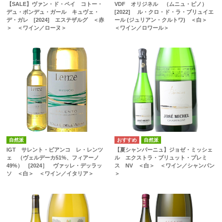
【SALE】ヴァン・ド・ペイ コトー・
VDF オリジネル （ムニュ・ピノ）
デュ・ボンデュ・ガール キュヴェ・
[2022] ル・クロ・ド・ラ・ブリュイエ
デ・ガレ [2024] エステザルグ ＜赤
ール (ジュリアン・クルトワ) ＜白＞
＞ ＜ワイン／ローヌ＞
＜ワイン／ロワール＞
自然派
自然派
IGT サレント・ビアンコ レ・レンツ
【夏シャンパーニュ】ジョゼ・ミッシェ
ェ （ヴェルデーカ51%、フィアーノ
ル エクストラ・ブリュット・プレミ
49%） [2024］ ヴァッレ・デッラッ
ス NV ＜白＞ ＜ワイン／シャンパン
ソ ＜白＞ ＜ワイン／イタリア＞
＞