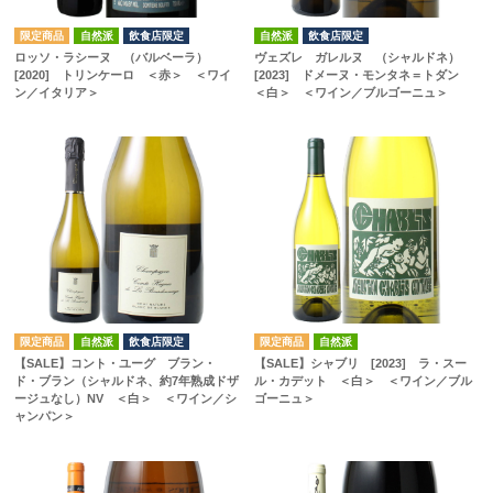
自然派
飲食店限定
自然派
飲食店限定
ロッソ・ラシーヌ （バルベーラ）
ヴェズレ ガレルヌ （シャルドネ）
[2020] トリンケーロ ＜赤＞ ＜ワイ
[2023] ドメーヌ・モンタネ＝トダン
ン／イタリア＞
＜白＞ ＜ワイン／ブルゴーニュ＞
自然派
飲食店限定
自然派
【SALE】コント・ユーグ ブラン・
【SALE】シャブリ [2023] ラ・スー
ド・ブラン（シャルドネ、約7年熟成ドザ
ル・カデット ＜白＞ ＜ワイン／ブル
ージュなし）NV ＜白＞ ＜ワイン／シ
ゴーニュ＞
ャンパン＞