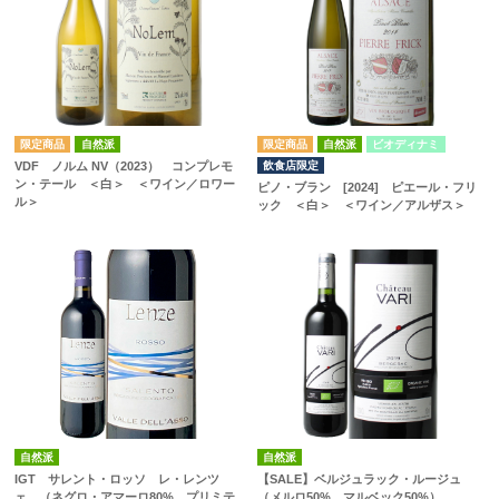
自然派
自然派
ビオディナミ
飲食店限定
VDF ノルム NV（2023） コンプレモ
ン・テール ＜白＞ ＜ワイン／ロワー
ピノ・ブラン [2024] ピエール・フリ
ル＞
ック ＜白＞ ＜ワイン／アルザス＞
自然派
自然派
IGT サレント・ロッソ レ・レンツ
【SALE】ベルジュラック・ルージュ
ェ （ネグロ・アマーロ80%、プリミテ
（メルロ50%、マルベック50%）