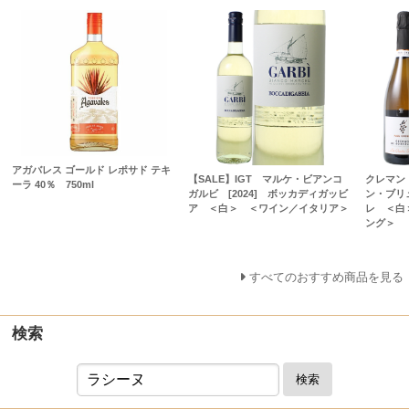
アガバレス ゴールド レポサド テキ
【SALE】IGT マルケ・ビアンコ
クレマン
ーラ 40％ 750ml
ガルビ [2024] ボッカディガッビ
ン・ブリ
ア ＜白＞ ＜ワイン／イタリア＞
レ ＜白
ング＞
すべてのおすすめ商品を見る
検索
検索