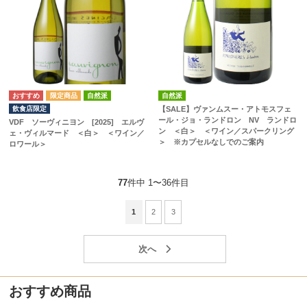
自然派
自然派
飲食店限定
【SALE】ヴァンムスー・アトモスフェ
ール・ジョ・ランドロン NV ランドロ
VDF ソーヴィニヨン [2025] エルヴ
ン ＜白＞ ＜ワイン／スパークリング
ェ・ヴィルマード ＜白＞ ＜ワイン／
＞ ※カプセルなしでのご案内
ロワール＞
77
件中 1〜36件目
1
2
3
おすすめ商品