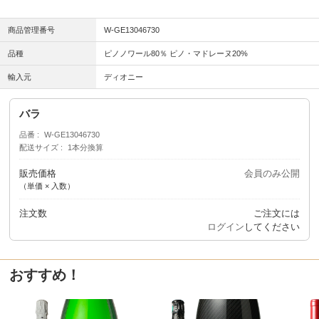
商品管理番号
W-GE13046730
品種
ピノノワール80％ ピノ・マドレーヌ20%
輸入元
ディオニー
バラ
品番
W-GE13046730
配送サイズ
1本分換算
販売価格
会員のみ公開
（単価 × 入数）
注文数
ご注文には
ログイン
してください
おすすめ！