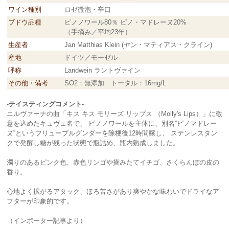
ワイン種別
ロゼ微泡・辛口
ブドウ品種
ピノノワール80％ ピノ・マドレーヌ20%
（手摘み／平均23年）
生産者
Jan Matthias Klein (ヤン・マティアス・クライン)
産地
ドイツ／モーゼル
呼称
Landwein ラントヴァイン
その他・備考
SO2：無添加 トータル：16mg/L
-テイスティングコメント-
ニルヴァーナの曲「キス キス モリーズ リップス （Molly's Lips）」に敬
意を込めたキュヴェ名で、 ピノノワールを主体に、別名”ピノマドレー
ヌ”というフリューブルグンダーを除梗後12時間醸し、 ステンレスタン
クで発酵し糖が残った状態で瓶詰め、瓶内熟成しました。
濁りのあるピンク色、赤色リンゴや摘みたてイチゴ、さくらんぼの皮の
香り。
心地よく拡がるアタック、ほろ苦さがあり爽やかな味わいでドライなア
フターが印象的です。
（インポーター記事より）