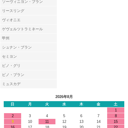
ソーヴィニヨン・ブラン
リースリング
ヴィオニエ
ゲヴェルツトラミネール
甲州
シュナン・ブラン
セミヨン
ピノ・グリ
ピノ・ブラン
ミュスカデ
2026年8月
日
月
火
水
木
金
土
1
2
3
4
5
6
7
8
9
10
11
12
13
14
15
16
17
18
19
20
21
22