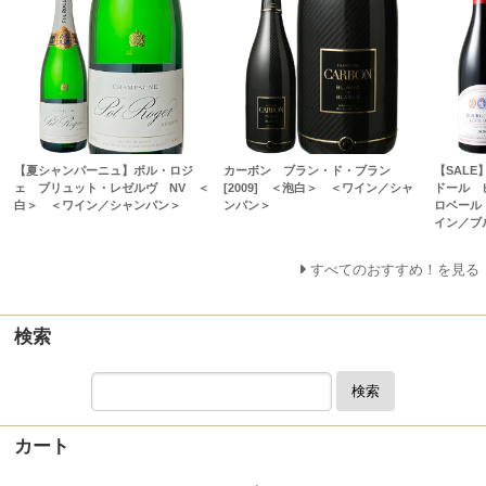
【夏シャンパーニュ】ポル・ロジ
カーボン ブラン・ド・ブラン
【SAL
ェ ブリュット・レゼルヴ NV ＜
[2009] ＜泡白＞ ＜ワイン／シャ
ドール 
白＞ ＜ワイン／シャンパン＞
ンパン＞
ロベール
イン／ブ
すべてのおすすめ！を見る
検索
検索
カート