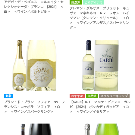
アデガ・デ・ペゴエス コルエイタ・セ
自然派
ビオディナミ
レクシォナーダ・ブランコ [2024] ＜
クレマン・ダルザス ブリュット キュ
白＞ ＜ワイン／ポルトガル＞
ヴェ・マネキネコ ＮＶ レオン・ハイ
ツマン（クレマン・クリュール） ＜白
＞ ＜ワイン／アルザス／スパークリン
グ＞
自然派
スクリューキャップ
ブラン・ド・ブラン ソフィア NV フ
【SALE】IGT マルケ・ビアンコ ガル
ランシス・コッポラ ソフィア ＜白
ビ [2024] ボッカディガッビア ＜白
＞ ＜ワイン／スパークリング＞
＞ ＜ワイン／イタリア＞