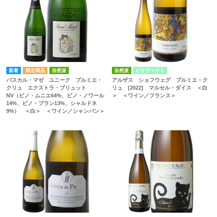
自然派
自然派
ビオディナミ
パスカル・マゼ ユニーク プルミエ・
アルザス ショフウェグ プルミエ・ク
クリュ エクストラ・ブリュット
リュ [2022] マルセル・ダイス ＜白
NV（ピノ・ムニエ64%、ピノ・ノワール
＞ ＜ワイン／フランス＞
14%、ピノ・ブラン13%、シャルドネ
9%） ＜白＞ ＜ワイン／シャンパン＞