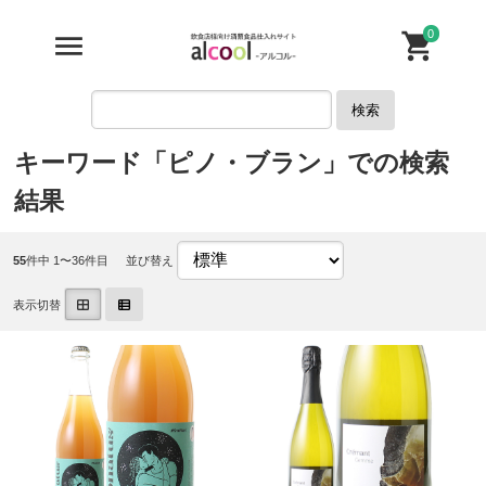
0
検索
キーワード「ピノ・ブラン」での検索
結果
55
件中 1〜36件目
並び替え
表示切替