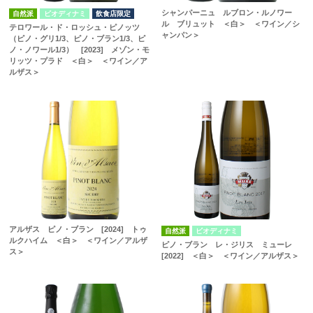
シャンパーニュ ルブロン・ルノワー
自然派
ビオディナミ
飲食店限定
ル ブリュット ＜白＞ ＜ワイン／シ
テロワール・ド・ロッシュ・ピノッツ
ャンパン＞
（ピノ・グリ1/3、ピノ・ブラン1/3、ピ
ノ・ノワール1/3） [2023] メゾン・モ
リッツ・プラド ＜白＞ ＜ワイン／ア
ルザス＞
アルザス ピノ・ブラン [2024] トゥ
自然派
ビオディナミ
ルクハイム ＜白＞ ＜ワイン／アルザ
ピノ・ブラン レ・ジリス ミューレ
ス＞
[2022] ＜白＞ ＜ワイン／アルザス＞