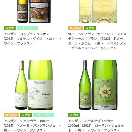
自然派
ビオディナミ
自然派
アルザス コンプランタシオン
VDF ペティヤン・ナチュレル・フェス
[2023] マルセル・ダイス ＜白＞ ＜
テジャール・ブラン [2022] ドメー
ワイン／フランス＞
ヌ・ラ・ボエム ＜白＞ ＜ワイン／オ
ーヴェルニュ／スパークリング＞
自然派
ビオディナミ
自然派
アルザス シャンガラ 1000ml
アルザス エデルツヴィッカー
[2024] ドメーヌ・ガングランジェ ＜
1000ml [2025] ローラン・シュミッ
白＞ ＜ワイン／アルザス＞
ト ＜白＞ ＜ワイン／フランス＞