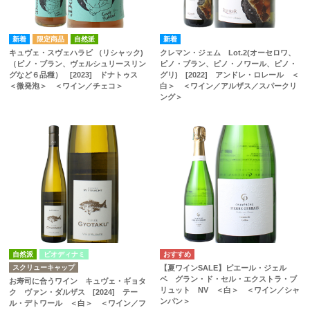
自然派
キュヴェ・スヴェハラビ （リシャック)
クレマン・ジェム Lot.2(オーセロワ、
（ピノ・ブラン、ヴェルシュリースリン
ピノ・ブラン、ピノ・ノワール、ピノ・
グなど６品種） [2023] ドナトゥス
グリ) [2022] アンドレ・ロレール ＜
＜微発泡＞ ＜ワイン／チェコ＞
白＞ ＜ワイン／アルザス／スパークリ
ング＞
自然派
ビオディナミ
スクリューキャップ
【夏ワインSALE】ピエール・ジェル
ベ グラン・ド・セル・エクストラ・ブ
お寿司に合うワイン キュヴェ・ギョタ
リュット NV ＜白＞ ＜ワイン／シャ
ク ヴァン・ダルザス [2024] テー
ンパン＞
ル・デトワール ＜白＞ ＜ワイン／フ