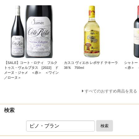
【SALE】コート・ロティ フルク
カスコ ヴィエホ レポサド テキーラ
シャトー
トゥス・ヴォルプタス [2022] ド
38％ 750ml
＜赤＞ 
メーヌ・ジャメ ＜赤＞ ＜ワイン
／ローヌ＞
すべてのおすすめ商品を見る
検索
検索