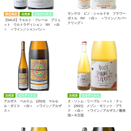
サンテロ ピノ・シャルドネ フラワー
自然派
ビオディナミ
ボトル NV ＜白＞ ＜ワイン／スパー
【SALE】ラエルト・フレール ブリュ
クリング＞
ット ウルトラディション NV ＜白
＞ ＜ワイン／シャンパン＞
自然派
ビオディナミ
自然派
ビオディナミ
アルザス ベルケム [2023] マルセ
ヌ・ソンム・リーブル・ペット・ナッ
ル・ダイス ＜白＞ ＜ワイン／アルザ
ト [2021] メゾン・モリッツ・プラ
ス＞
ド ＜白＞ ＜ワイン／アルザス／微発
泡＞※王冠