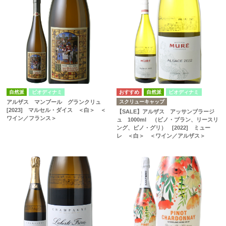
自然派
ビオディナミ
自然派
ビオディナミ
スクリューキャップ
アルザス マンブール グランクリュ
[2023] マルセル・ダイス ＜白＞ ＜
【SALE】アルザス アッサンブラージ
ワイン／フランス＞
ュ 1000ml （ピノ・ブラン、リースリ
ング、ピノ・グリ） [2022] ミュー
レ ＜白＞ ＜ワイン／アルザス＞