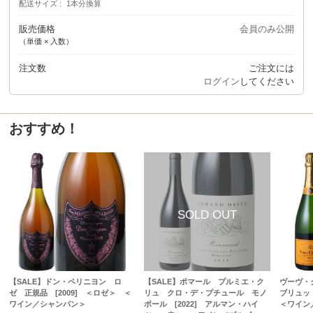
配送サイズ
1本分換算
販売価格
会員のみ公開
（単価 × 入数）
注文数
ご注文には
ログイン
してください
おすすめ！
【SALE】ドン・ペリニヨン ロ
【SALE】ポマール プルミエ・ク
ヴーヴ・
ゼ 正規品 [2009] ＜ロゼ＞ ＜
リュ クロ・デ・プチュール モノ
ブリュッ
ワイン／シャンパン＞
ポール [2022] アルマン・ハイ
＜ワイン