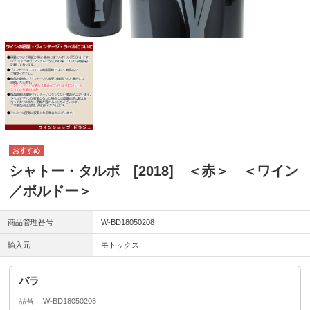
シャトー・タルボ [2018] ＜赤＞ ＜ワイン
／ボルドー＞
商品管理番号
W-BD18050208
輸入元
モトックス
バラ
品番
W-BD18050208