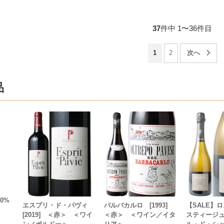
37
件中 1〜36件目
1
2
品
0%
エスプリ・ド・パヴィ
バルバカルロ [1993]
【SALE】
[2019] ＜赤＞ ＜ワイ
＜赤＞ ＜ワイン／イタ
スティージ