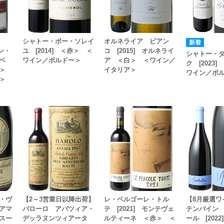
シャトー・ボー・ソレイ
オルネライア ビアン
ミン・
ユ [2014] ＜赤＞ ＜
コ [2015] オルネライ
シャトー・
ベ
ワイン／ボルドー＞
ア ＜白＞ ＜ワイン／
ク [2023
赤＞
イタリア＞
ワイン／ボ
＞
・ヴ
【2～3営業日以降出荷】
レ・ペルゴーレ・トル
【8月厳選ワ
アマ
バローロ アバツィア・
テ [2021] モンテヴェ
テンバイン
スー
デッラヌンツィアータ
ルティーネ ＜赤＞ ＜
ール [202