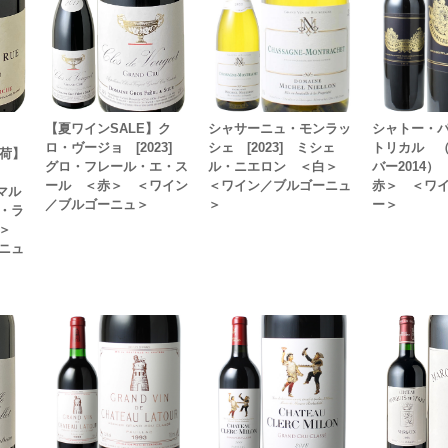
【夏ワインSALE】ク
シャサーニュ・モンラッ
シャトー・
ロ・ヴージョ [2023]
シェ [2023] ミシェ
トリカル 
出荷】
グロ・フレール・エ・ス
ル・ニエロン ＜白＞
バー2014）
ュ
ール ＜赤＞ ＜ワイン
＜ワイン／ブルゴーニュ
赤＞ ＜ワ
ラマル
／ブルゴーニュ＞
＞
ー＞
・ラ
赤＞
ニュ