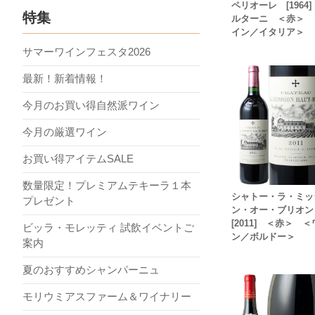
ペリオーレ [1964
特集
ルターニ ＜赤＞ 
イン／イタリア＞
サマーワインフェスタ2026
最新！新着情報！
今月のお買い得自然派ワイン
今月の厳選ワイン
お買い得アイテムSALE
数量限定！プレミアムテキーラ１本
シャトー・ラ・ミッ
プレゼント
ン・オー・ブリオ
[2011] ＜赤＞ 
ビッラ・モレッティ 試飲イベントご
ン／ボルドー＞
案内
夏のおすすめシャンパーニュ
モリウミアスファーム＆ワイナリー