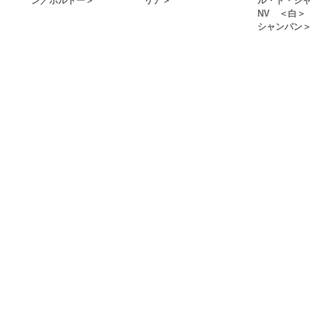
ン／ボルドー＞
リア＞
ル・ド・シ
NV ＜白＞
シャンパン