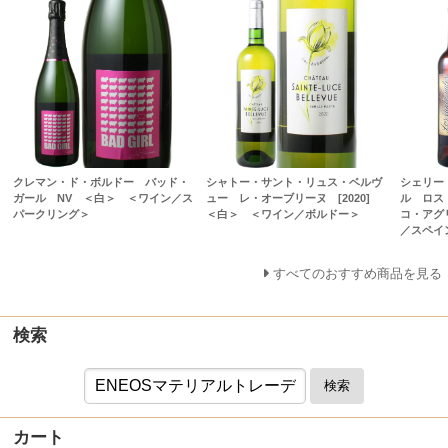
クレマン・ド・ボルドー バッド・
シャトー・サント・リュス・ベルヴ
シェリー
ガール NV ＜白＞ ＜ワイン／ス
ュー レ・オーブリーヌ [2020]
ル ロス
パークリング＞
＜白＞ ＜ワイン／ボルドー＞
コ・アグ
／スペイ
すべてのおすすめ商品を見る
検索
検索
カート