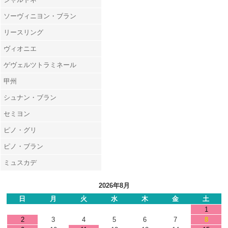
ソーヴィニヨン・ブラン
リースリング
ヴィオニエ
ゲヴェルツトラミネール
甲州
シュナン・ブラン
セミヨン
ピノ・グリ
ピノ・ブラン
ミュスカデ
2026年8月
日
月
火
水
木
金
土
1
2
3
4
5
6
7
8