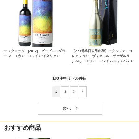
テスタマッタ [2012] ビービ－・グラ
【2?3営業日以降出荷】テタンジェ コ
ーツ ＜赤＞ ＜ワイン/イタリア＞
レクション ヴィクトル・ヴァザルリ
[1978] ＜白＞ ＜ワイン/シャンパン＞
109
件中 1〜36件目
1
2
3
4
おすすめ商品