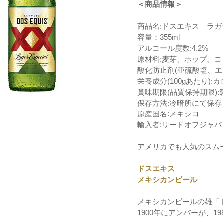
＜商品情報＞
商品名:ドスエキス ラ
容量：355ml
アルコール度数:4.2%
原材料:麦芽、ホップ、
酸化防止剤(亜硫酸塩、エ
栄養成分(100gあたり):カロ
賞味期限(品質保持期限):
保存方法:冷暗所にて保存
原産国名:メキシコ
輸入者:リードオフジャ
アメリカでも人気のスム
ドスエキス
メキシカンビール
メキシカンビールの雄「
1900年にアンバーが、1