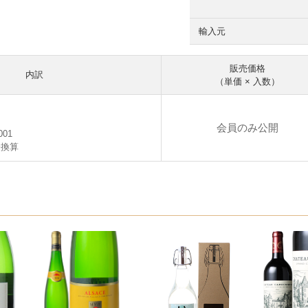
輸入元
販売価格
内訳
（単価 × 入数）
会員のみ公開
001
分換算