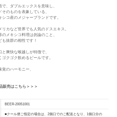
語で、ダブルエックスを意味し、
ドそのものを表象している、
キシコ産のメジャーブランドです。
メリカなど世界でも人気のドスエキス。
等のメキシコ料理は勿論のこと、
ども抜群の相性です！
口と爽快な喉越しが特徴で、
くゴクゴク飲めるビールです。
味覚のハーモニー、
単品販売はこちら＞＞＞
BEER-20051001
■クール便ご指定の場合は、2個口でのご配送となり、1個口分の