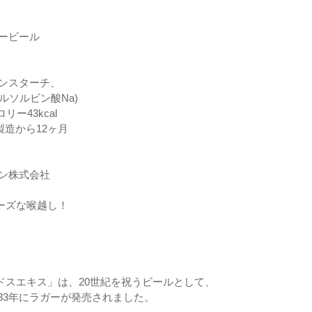
ガービール
コンスターチ、
ルソルビン酸Na)
リー43kcal
製造から12ヶ月
パン株式会社
ーズな喉越し！
ドスエキス」は、20世紀を祝うビールとして、
983年にラガーが発売されました。