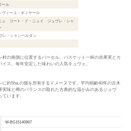
ワール
シヴィーユ・ギィヤール
ニュ コート・ド・ニュイ ジュヴレ・シャ
タン
ュヴレ・シャンベルタン
ン村の南側に位置するパーセル。バスケット一杯の赤果実とカ
パイス。毎年安定した味わいの人気キュヴェ。
に約5ha.の畑を所有するドメーヌです。平均樹齢40年の古木
果実味と樽のバランスの取れた古典的な温かみのあるジュヴ
っています。
W-BG15140907