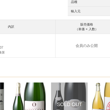
品種
輸入元
販売価格
内訳
（単価 × 入数）
会員のみ公開
07
換算