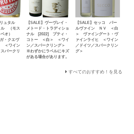
】ブリュタル
【SALE】ヴーヴレイ・
【SALE】セッコ パー
ラル （モス
メトード・トラディショ
ルヴァイン ＮＶ ＜白
カベオ）
ナル [2022] プティ・
＞ ヴァイングート・ヴ
ボデガ・クエヴ
コトー ＜白＞ ＜ワイ
ァインライヒ ＜ワイン
＞ ＜ワイン
ン／スパークリング＞
／ドイツ／スパークリン
／スパークリ
※わずかにラベルにキズ
グ＞
がある場合があります。
すべてのおすすめ！を見る