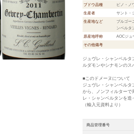
ブドウ品種
ピノ・ノ
生産者
サント・
生産地など
ブルゴー
ンベル
原産地呼称
AOCジ
その他備考
ジュヴレ・シャンベルタ
ルダモンやシナモンのス
■このドメーヌについて
ジュヴレ・シャンベルタン
から、ノンフィルターで
レ・シャンベルタンを造
（輸入元資料より）
商品管理番号