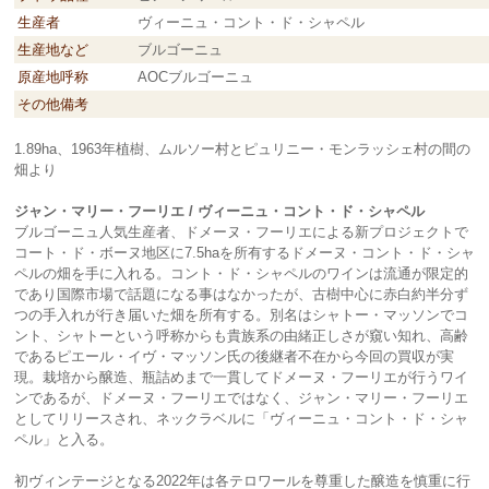
生産者
ヴィーニュ・コント・ド・シャペル
生産地など
ブルゴーニュ
原産地呼称
AOCブルゴーニュ
その他備考
1.89ha、1963年植樹、ムルソー村とピュリニー・モンラッシェ村の間の
畑より
ジャン・マリー・フーリエ / ヴィーニュ・コント・ド・シャペル
ブルゴーニュ人気生産者、ドメーヌ・フーリエによる新プロジェクトで
コート・ド・ボーヌ地区に7.5haを所有するドメーヌ・コント・ド・シャ
ペルの畑を手に入れる。コント・ド・シャペルのワインは流通が限定的
であり国際市場で話題になる事はなかったが、古樹中心に赤白約半分ず
つの手入れが行き届いた畑を所有する。別名はシャトー・マッソンでコ
ント、シャトーという呼称からも貴族系の由緒正しさが窺い知れ、高齢
であるピエール・イヴ・マッソン氏の後継者不在から今回の買収が実
現。栽培から醸造、瓶詰めまで一貫してドメーヌ・フーリエが行うワイ
ンであるが、ドメーヌ・フーリエではなく、ジャン・マリー・フーリエ
としてリリースされ、ネックラベルに「ヴィーニュ・コント・ド・シャ
ペル」と入る。
初ヴィンテージとなる2022年は各テロワールを尊重した醸造を慎重に行