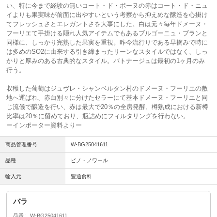
い、特に今まで経験の無いコート・ド・ボーヌの赤はコート・ド・ニュ
イよりも果実味が前面に出やすいという考察から抑えめな醸造を心掛け
てフレッシュさとエレガントさを大事にした。白は元々毎年ドメーヌ・
フーリエて手掛ける隠れ人気アイテムでもあるブルゴーニュ・ブランと
同様に、しっかり完熟した果実を重視。昨今流行りである早摘みで時に
は多めのSO2に由来する引き締まったリーンなスタイルではなく、しっ
かりと厚みのある古典的なスタイル。バトナージュは最初の1ヶ月のみ
行う。
収穫した葡萄はジュヴレ・シャンベルタン村のドメーヌ・フーリエの敷
地へ運ばれ、赤白別々に分けたセラーにて基本ドメーヌ・フーリエと同
じ流儀で醸造を行い、赤は最大で20％の全房発酵、樽熟成における新樽
比率は20％に留めており、瓶詰めにフィルタリングを行わない。
ーインポーター資料よりー
商品管理番号
W-BG25041611
品種
ピノ・ノワール
輸入元
豊通食料
バラ
品番
W-BG25041611