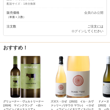
配送サイズ
1本分換算
販売価格
会員のみ公開
（単価 × 入数）
注文数
ご注文には
ログイン
してください
おすすめ！
グリューナー・ヴェルトリーナー
ズガス・ロゼ [2022] イル・カヴ
ドメーヌ
[2024] マインクラング ＜白＞
ァッリーノ(サウロ マウレ) ＜ロゼ
[2022
＜ワイン／オーストリア＞
＞ ＜ワイン／イタリア／スパーク
ヨ ＜白