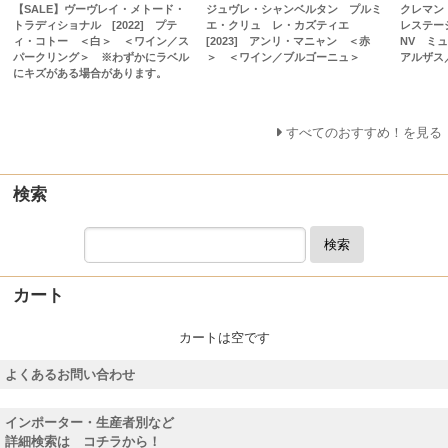
【SALE】ヴーヴレイ・メトード・
ジュヴレ・シャンベルタン プルミ
クレマン
トラディショナル [2022] プテ
エ・クリュ レ・カズティエ
レステー
ィ・コトー ＜白＞ ＜ワイン／ス
[2023] アンリ・マニャン ＜赤
NV ミ
パークリング＞ ※わずかにラベル
＞ ＜ワイン／ブルゴーニュ＞
アルザス
にキズがある場合があります。
すべてのおすすめ！を見る
検索
検索
カート
カートは空です
よくあるお問い合わせ
インポーター・生産者別など
詳細検索は コチラから！