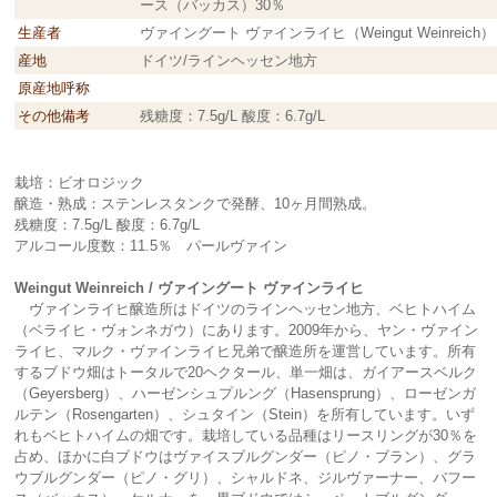
ース（バッカス）30％
生産者
ヴァイングート ヴァインライヒ（Weingut Weinreich）
産地
ドイツ/ラインヘッセン地方
原産地呼称
その他備考
残糖度：7.5g/L 酸度：6.7g/L
栽培：ビオロジック
醸造・熟成：ステンレスタンクで発酵、10ヶ月間熟成。
残糖度：7.5g/L 酸度：6.7g/L
アルコール度数：11.5％ パールヴァイン
Weingut Weinreich / ヴァイングート ヴァインライヒ
ヴァインライヒ醸造所はドイツのラインヘッセン地方、ベヒトハイム
（ベライヒ・ヴォンネガウ）にあります。2009年から、ヤン・ヴァイン
ライヒ、マルク・ヴァインライヒ兄弟で醸造所を運営しています。所有
するブドウ畑はトータルで20ヘクタール、単一畑は、ガイアースベルク
（Geyersberg）、ハーゼンシュプルング（Hasensprung）、ローゼンガ
ルテン（Rosengarten）、シュタイン（Stein）を所有しています。いず
れもベヒトハイムの畑です。栽培している品種はリースリングが30％を
占め、ほかに白ブドウはヴァイスブルグンダー（ピノ・ブラン）、グラ
ウブルグンダー（ピノ・グリ）、シャルドネ、ジルヴァーナー、バフー