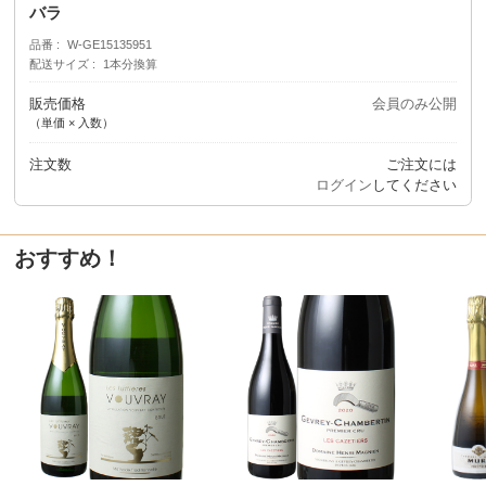
バラ
品番
W-GE15135951
配送サイズ
1本分換算
販売価格
会員のみ公開
（単価 × 入数）
注文数
ご注文には
ログイン
してください
おすすめ！