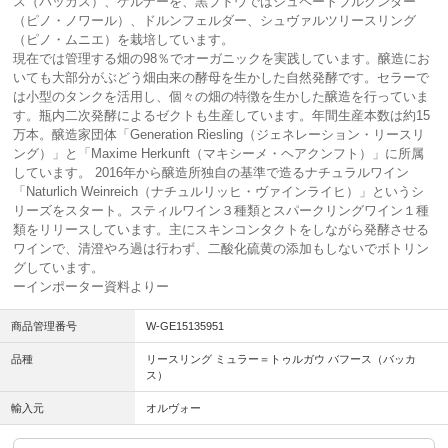
ス（バッカス）、ケルナーを、黒ブドウではシュペートブルグンダー
（ピノ・ノワール）、ドルンフェルダー、シュヴァルツリースリング
（ピノ・ムニエ）を栽培しています。
現在では管理する畑の98％でオーガニックを実践しています。醸造にお
いても大部分がぶどう畑由来の酵母を生かした自然発酵です。セラーで
は小型のタンクを活用し、個々の畑の特徴を生かした醸造を行っていま
す。瓶内二次発酵によるゼクトも生産しています。年間生産本数は約15
万本。醸造家団体「Generation Riesling（ジェネレーション・リースリ
ング）」と「Maxime Herkunft（マキシーメ・ヘアクンフト）」に所属
しています。 2016年から醸造所独自の基準で造るナチュラルワイン
「Naturlich Weinreich（ナチュルリッヒ・ヴァインライヒ）」というシ
リーズをスタート。スティルワイン３種類とスパークリングワイン１種
類をリリースしています。主にスキンコンタクトをしながら発酵させる
ワインで、清澄やろ過は行わず、二酸化硫黄の添加もしないでボトリン
グしています。
ーインポーター資料よりー
商品管理番号
W-GE15135951
品種
リースリング ミュラー＝トゥルガウ バフース（バッカ
ス）
輸入元
オルヴォー